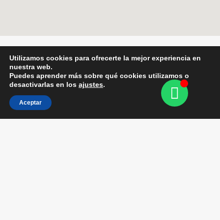
Utilizamos cookies para ofrecerte la mejor experiencia en
Resortes de gas
Automoción
GS. Lift
Automóviles
nuestra web.
Puedes aprender más sobre qué cookies utilizamos o
G.S. Lift Inox
Furgonetas
desactivarlas en los
ajustes
.
G.S. Traction
Caravanas
Aceptar
Lift - Block
Autocaravanas
Mobiliario
Vehículos
Camas abatibles
Autobuses
Canapés
Camiones
Armarios
Vehículos agrícolas
Ventanas
Vehículos de obra
Maquinaria
Especiales
Trampillas
Furgonetas camper
Contenedores metal
Carabinas