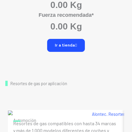
0.00 Kg
Fuerza recomendada*
0.00 Kg
Ir a tienda
Resortes de gas por aplicación
Automoción
M
Resortes de gas compatibles con hasta 34 marcas
R
y más de 1.000 modelos diferentes de coches y
m