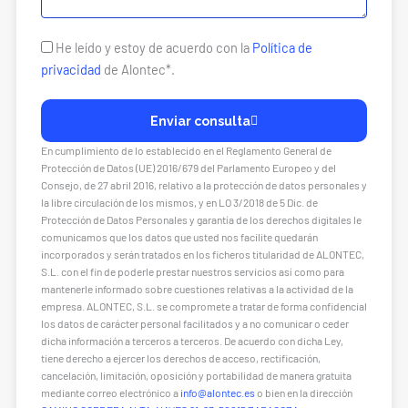
a
j
e
P
He leído y estoy de acuerdo con la
Política de
r
privacidad
de Alontec*.
i
v
Enviar consulta
a
En cumplimiento de lo establecido en el Reglamento General de
c
Protección de Datos (UE) 2016/679 del Parlamento Europeo y del
i
Consejo, de 27 abril 2016, relativo a la protección de datos personales y
d
la libre circulación de los mismos, y en LO 3/2018 de 5 Dic. de
a
Protección de Datos Personales y garantía de los derechos digitales le
comunicamos que los datos que usted nos facilite quedarán
d
incorporados y serán tratados en los ficheros titularidad de ALONTEC,
S.L. con el fin de poderle prestar nuestros servicios así como para
mantenerle informado sobre cuestiones relativas a la actividad de la
empresa. ALONTEC, S.L. se compromete a tratar de forma confidencial
los datos de carácter personal facilitados y a no comunicar o ceder
dicha información a terceros a terceros. De acuerdo con dicha Ley,
tiene derecho a ejercer los derechos de acceso, rectificación,
cancelación, limitación, oposición y portabilidad de manera gratuita
mediante correo electrónico a
info@alontec.es
o bien en la dirección