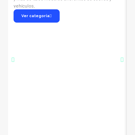
vehículos.
m
Ver categoría