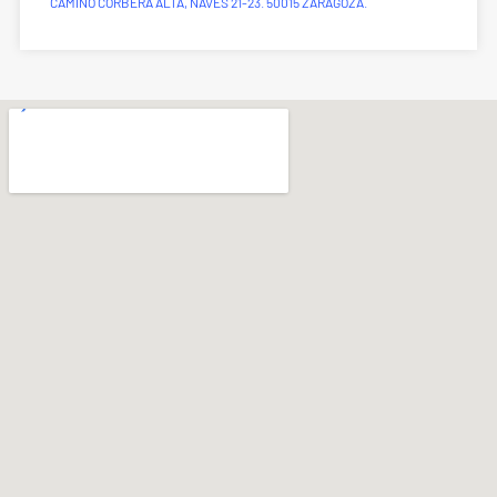
CAMINO CORBERA ALTA, NAVES 21-23. 50015 ZARAGOZA.