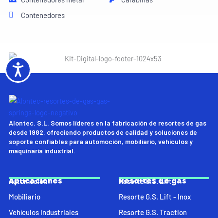
Contenedores
Accesibilidad
Alontec. S.L. Somos líderes en la fabricación de resortes de gas
desde 1982, ofreciendo productos de calidad y soluciones de
soporte confiables para automoción, mobiliario, vehículos y
maquinaria industrial.
Aplicaciones
Resortes de gas
Automoción
Resorte G.S. Lift
Mobiliario
Resorte G.S. Lift - Inox
Vehículos industriales
Resorte G.S. Traction