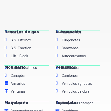
Resortes de gas
Automoción
GS. Lift
Automóviles
G.S. Lift Inox
Furgonetas
G.S. Traction
Caravanas
Lift - Block
Autocaravanas
Mobiliario
Vehículos
Camas abatibles
Autobuses
Canapés
Camiones
Armarios
Vehículos agrícolas
Ventanas
Vehículos de obra
Maquinaria
Especiales
Trampillas
Furgonetas camper
Contenedores metal
Carabinas