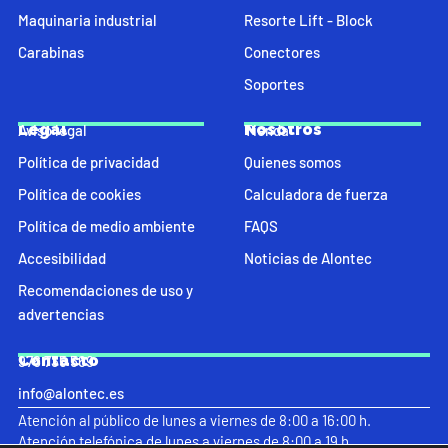
Maquinaria industrial
Resorte Lift - Block
Carabinas
Conectores
Soportes
Legal
Nosotros
Aviso legal
Tienda
Política de privacidad
Quienes somos
Política de cookies
Calculadora de fuerza
Política de medio ambiente
FAQS
Accesibilidad
Noticias de Alontec
Recomendaciones de uso y
advertencias
Contacto
976 735 569
info@alontec.es
Atención al público de lunes a viernes de 8:00 a 16:00 h.
Atención telefónica de lunes a viernes de 8:00 a 19 h.