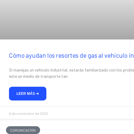
abrir
un
menú
de
accesibilidad.
Cómo ayudan los resortes de gas al vehículo in
Si manejas un vehículo industrial, estarás familiarizado con los prob
este un medio de transporte tan
LEER MÁS ➔
9 de noviembre de 2023
COMUNICACIÓN