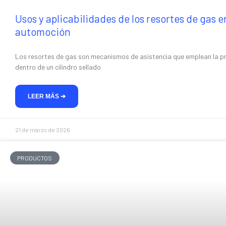
a
las
Usos y aplicabilidades de los resortes de gas en
personas
automoción
con
discapacidad
Los resortes de gas son mecanismos de asistencia que emplean la p
dentro de un cilindro sellado
visual
que
están
LEER MÁS ➔
usando
un
21 de marzo de 2026
lector
de
PRODUCTOS
pantalla;
Presione
Control-
F10
para